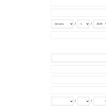
/
/
/
/