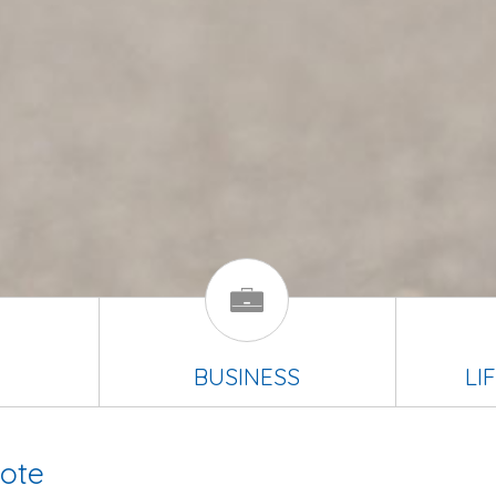
BUSINESS
LI
ote